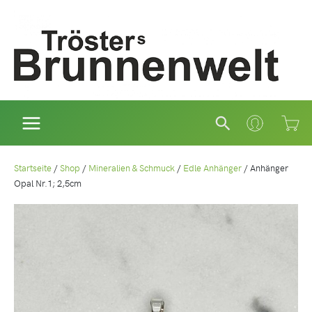
Zum
Inhalt
springen
Suchen
Startseite
/
Shop
/
Mineralien & Schmuck
/
Edle Anhänger
/
Anhänger
Opal Nr.1; 2,5cm