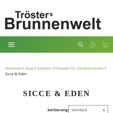
Zum
Inhalt
springen
Suchen
Startseite
/
Shop
/
Zubehör
/
Pumpen für Gartenbrunnen
/
Sicce & Eden
SICCE & EDEN
Sortierung: