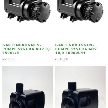
GARTENBRUNNEN-
GARTENBRUNNEN-
PUMPE SYNCRA ADV 9,0
PUMPE SYNCRA ADV
9500L/H
10,0 10000L/H
299,00
319,00
€
€