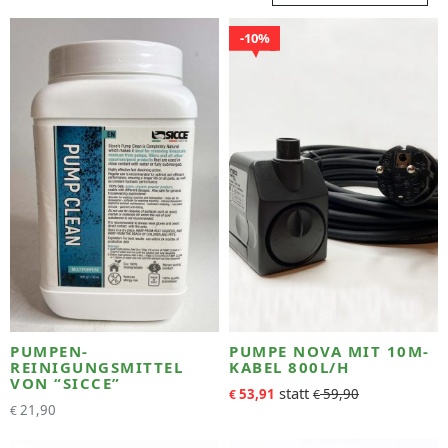
10%
PUMPEN-
PUMPE NOVA MIT 10M-
REINIGUNGSMITTEL
KABEL 800L/H
VON “SICCE”
53,91
59,90
€
€
21,90
€