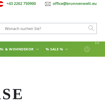
+43 2262 750900
office@brunnenwelt.eu
EN- & WOHNDEKOR
% SALE %
ASE