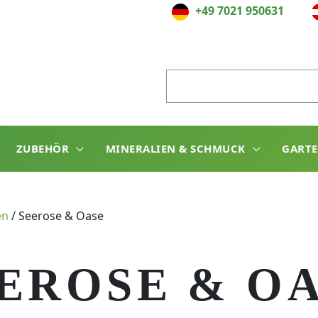
+49 7021 950631
Suche
nach:
ZUBEHÖR
MINERALIEN & SCHMUCK
GART
en
/
Seerose & Oase
EROSE & O