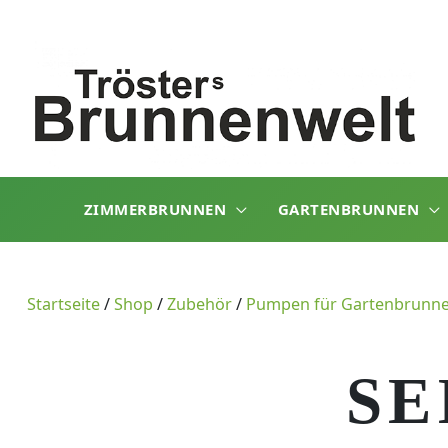
Zum
Inhalt
springen
ZIMMERBRUNNEN
GARTENBRUNNEN
Startseite
/
Shop
/
Zubehör
/
Pumpen für Gartenbrunn
SE