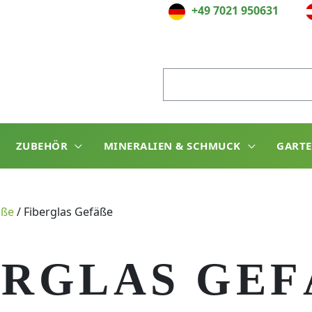
+49 7021 950631
Suche
nach:
ZUBEHÖR
MINERALIEN & SCHMUCK
GART
äße
/
Fiberglas Gefäße
ERGLAS GEFÄ