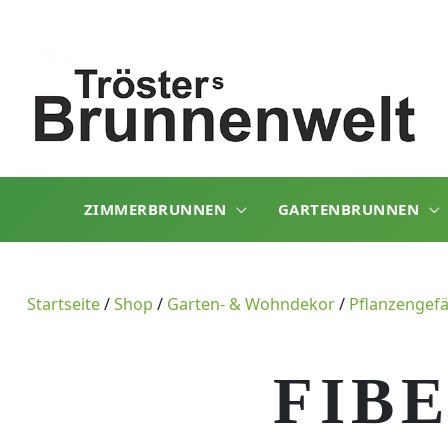
Zum
Inhalt
springen
ZIMMERBRUNNEN
GARTENBRUNNEN
Startseite
/
Shop
/
Garten- & Wohndekor
/
Pflanzengef
FIB