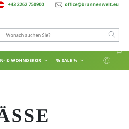
+43 2262 750900
office@brunnenwelt.eu
EN- & WOHNDEKOR
% SALE %
SSE